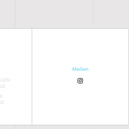
Medien
AGEN
.ch
E
ch